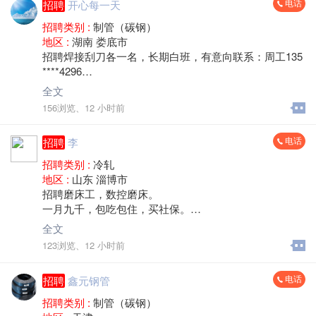
电话
招聘
开心每一天
招聘类别 :
制管（碳钢）
地区 :
湖南 娄底市
招聘焊接刮刀各一名，长期白班，有意向联系：周工135
****4296
地址：湖南省冷水江工资保底7500，加计件包吃住，月
全文
休2天。
156浏览、
12 小时前
电话
招聘
李
招聘类别 :
冷轧
地区 :
山东 淄博市
招聘磨床工，数控磨床。
一月九千，包吃包住，买社保。
公司地址：山东省淄博市临沂朱台镇硕锋不锈钢厂。有
全文
意者电话联系139****0178李，（微信同步）
123浏览、
12 小时前
电话
招聘
鑫元钢管
招聘类别 :
制管（碳钢）