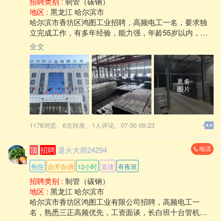
招聘类别 :
制管（碳钢）
地区 :
黑龙江 哈尔滨市
哈尔滨市香坊区鸿图工业招聘，高频电工一名，要求独
立完成工作，有多年经验，能力强，年龄55岁以内，工
资面谈。焊管班长三名，能力强计件工资。
全文
更多
图片
1178浏览、
6次转发、
1人评论、
07-30 09:23
电话
顶
招聘
退火大师24294
包住
自开自调
12小时
直缝
有夜班
招聘类别 :
制管（碳钢）
地区 :
黑龙江 哈尔滨市
哈尔滨市香坊区鸿图工业有限公司招聘，高频电工一
名，熟悉三正高频优先，工资面谈，长白班十台管机，