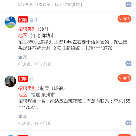
任职要求
549浏览、
3次转发、
12 小时前[刷新]
1、50岁以内，身体健康；
电话
招聘
奋斗
2、制管调机经验5年以上，10年老师傅优先；
招聘类别 :
冷轧
3、熟练50/76/100/219机组，精通精密光亮管工艺，自调
地区 :
河北 廊坊市
自产、能控品质；
招工850六连焊头 工资1.4w左右要干活厉害的，保证接
4、熟悉焊缝检测、破坏性试验、激光跟踪校正调试；
头焊好不断 地址 文安县新镇镇，电话*****0776
5、责任心强、抗压稳干、会现场管理；
6、有生产主管、生产主任经验优先高薪录用。
全文
82浏览、
12 小时前
岗位优势
电话
招聘
邹
全新设备、故障率低、好调好做
高端精密管材、订单稳定
招聘类别 :
制管（碳钢）
高薪面议、能力强者上不封顶
地区 :
福建 泉州市
管理人性化、适合长期稳定干
招聘焊接一名，能适应白班夜班，有意向联系：李总155
****7527
欢迎技术过硬、踏实稳定的资深师傅来电应聘！
地址：泉州南安水头
全文
工资计件，包吃住
95浏览、
12 小时前