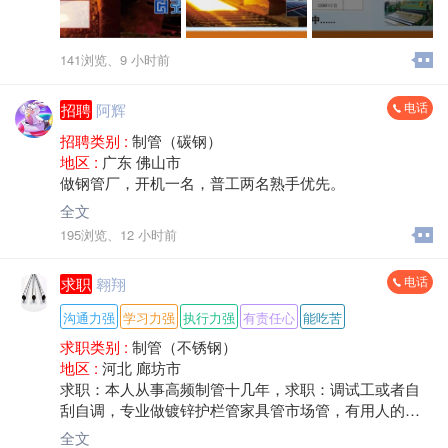
本厂全新设备、车间环境优良、订单长期稳定。现有4条
制管生产线，配备50/76/100/219全套机组，主打高光亮
精密不锈钢焊管（健身器材、光伏支架专用管）。
141浏览、
9 小时前
生产规格：圆管¢34-76、方管40×60-150方，品质要求
高、设备好调好做。
电话
招聘
阿辉
招聘类别 :
制管（碳钢）
岗位职责
地区 :
广东 佛山市
做钢管厂，开机一名，普工两名熟手优先。
1、负责4条制管线日常生产管理、进度把控、品质管
控，稳定产出精密光亮管材；
全文
2、负责设备点检、巡检、一二级保养，保障设备零故障
195浏览、
12 小时前
稳定生产；
3、精通各机组结构原理，独立快速换模、自开自调，解
电话
求职
翱翔
决成型、焊缝、内外刮疤等问题；
4、熟练判断管材圆度、光亮、焊缝品质，会做焊缝破坏
沟通力强
学习力强
执行力强
有责任心
能吃苦
性试验；
求职类别 :
制管（不锈钢）
5、熟悉激光焊缝跟踪、视觉校正调试，保证成品无刮
地区 :
河北 廊坊市
疤、无划伤；
求职：本人从事高频制管十几年，求职：调试工或者自
6、可独立带班管理、统筹两班生产、落实车间生产任
刮自调，专业做镀锌护栏管家具管市场管，有用人的老
务。
板请联系
全文