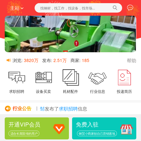
主站
帮助
浏览:
3820万
发布:
2.51万
商家:
185
求职招聘
设备买卖
耗材配件
行业信息
投递简历
邹
发布了
求职招聘
信息
行业公告
周
发布了
求职招聘
信息
开通VIP会员
免费入驻
黑皮管王24...
发布了
求职招聘
信息
阿辉
发布了
求职招聘
信息
适合长期宣传的用户
钢贸小商家创自己营销基地