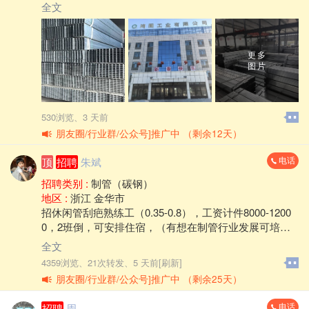
要求年龄55岁以内，管机班长三名，要求独立调整，年
全文
龄50岁以内，工作12时，倒班有夜班，4个人宿舍。联系
电话，*****3777李总
更多
图片
530浏览、
3 天前
朋友圈/行业群/公众号]推广中 （剩余12天）
电话
顶
招聘
朱斌
招聘类别 :
制管（碳钢）
地区 :
浙江 金华市
招休闲管刮疤熟练工（0.35-0.8），工资计件8000-1200
0，2班倒，可安排住宿，（有想在制管行业发展可培
养），工作地点：浙江省金华市永康市
全文
4359浏览、
21次转发、
5 天前[刷新]
朋友圈/行业群/公众号]推广中 （剩余25天）
电话
招聘
周