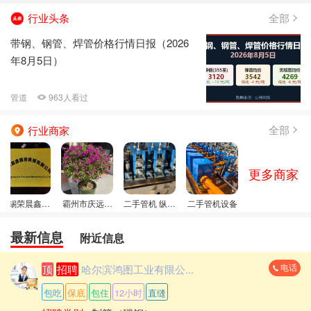
奋斗
发布了
求职招聘
信息
行业头条
全部
带钢、钢管、焊管价格行情日报（2026
年8月5日）
管道
963人看过
全部
行业商家
更多商家
无锡荣晨鑫精
霸州市庆远制
二手管机 纵剪
二手管机设备
密机械有限公
管有限公司
设备
最新信息
附近信息
司
电话
顶
招聘
哈尔滨鸿图工业有限公...
包吃
保底
包住
12小时
直缝